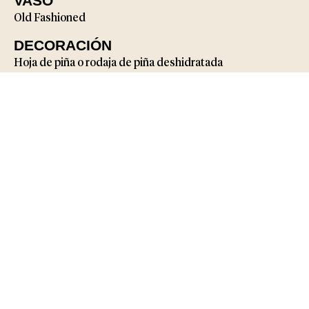
VASO
Old Fashioned
DECORACIÓN
Hoja de piña o rodaja de piña deshidratada
VER MÁS RECETAS
DÓNDE COMPRAR​
Tequila 1800 está disponible para su compra en línea de
forma sencilla y segura en la tienda de tu preferencia.